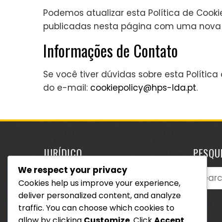
Podemos atualizar esta Política de Cook
publicadas nesta página com uma nova 
Informações de Contato
Se você tiver dúvidas sobre esta Polític
do e-mail:
cookiepolicy@hps-lda.pt
.
JURÍDICO
PESQU
We respect your privacy
Searc
Entre em contato
Cookies help us improve your experience,
for:
Cookies e rastreamento
deliver personalized content, and analyze
traffic. You can choose which cookies to
Termos e condições
allow by clicking
Customize
. Click
Accept