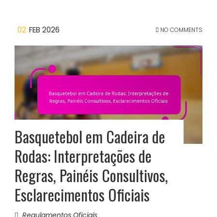
02
FEB 2026
NO COMMENTS
Basquetebol em Cadeira de
Rodas: Interpretações de
Regras, Painéis Consultivos,
Esclarecimentos Oficiais
Regulamentos Oficiais