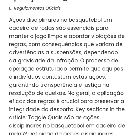
Regulamentos Oficiais
Ações disciplinares no basquetebol em
cadeira de rodas são essenciais para
manter o jogo limpo e abordar violações de
regras, com consequências que variam de
advertências a suspensões, dependendo
da gravidade da infração. O processo de
apelação estruturado permite que equipas
e indivíduos contestem estas ações,
garantindo transparência e justiça na
resolução de queixas. No geral, a aplicação
eficaz das regras é crucial para preservar a
integridade do desporto. Key sections in the
article: Toggle Quais são as ações
disciplinares no basquetebol em cadeira de
rodas? Definição de ações disciplinares