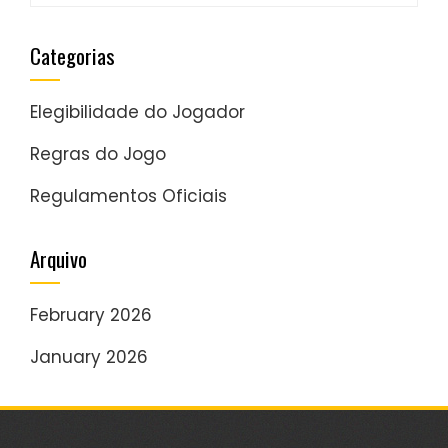
for:
Categorias
Elegibilidade do Jogador
Regras do Jogo
Regulamentos Oficiais
Arquivo
February 2026
January 2026