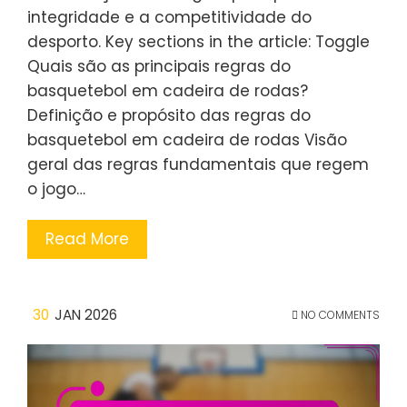
integridade e a competitividade do
desporto. Key sections in the article: Toggle
Quais são as principais regras do
basquetebol em cadeira de rodas?
Definição e propósito das regras do
basquetebol em cadeira de rodas Visão
geral das regras fundamentais que regem
o jogo…
Read More
30
JAN 2026
NO COMMENTS