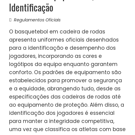
Identificação
Regulamentos Oficiais
O basquetebol em cadeira de rodas
apresenta uniformes oficiais desenhados
para a identificação e desempenho dos
jogadores, incorporando as cores e
logótipos da equipa enquanto garantem
conforto. Os padrões de equipamento são
estabelecidos para promover a segurança
e a equidade, abrangendo tudo, desde as
especificações das cadeiras de rodas até
ao equipamento de proteção. Além disso, a
identificação dos jogadores é essencial
para manter a integridade competitiva,
uma vez que classifica os atletas com base