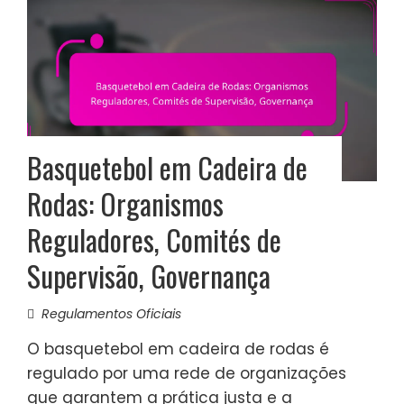
Basquetebol em Cadeira de
Rodas: Organismos
Reguladores, Comités de
Supervisão, Governança
Regulamentos Oficiais
O basquetebol em cadeira de rodas é
regulado por uma rede de organizações
que garantem a prática justa e a