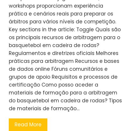
workshops proporcionam experiência
prática e cenários reais para preparar os
árbitros para vários níveis de competição.
Key sections in the article: Toggle Quais são
os principais recursos de arbitragem para o
basquetebol em cadeira de rodas?
Regulamentos e diretrizes oficiais Melhores
práticas para arbitragem Recursos e bases
de dados online Fóruns comunitários e
grupos de apoio Requisitos e processos de
certificação Como posso aceder a
materiais de formação para a arbitragem
do basquetebol em cadeira de rodas? Tipos
de materiais de formação…
Read More