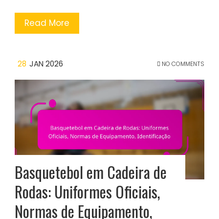
Read More
28
JAN 2026
NO COMMENTS
Basquetebol em Cadeira de
Rodas: Uniformes Oficiais,
Normas de Equipamento,