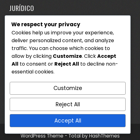
JURÍDICO
Entre em contato
We respect your privacy
Cookies e rastreamento
Cookies help us improve your experience,
deliver personalized content, and analyze
Termos e condições
traffic. You can choose which cookies to
Nossa história
allow by clicking
Customize
. Click
Accept
All
to consent or
Reject All
to decline non-
Política de privacidade
essential cookies.
PESQUISAR
Customize
Search
Reject All
for:
Accept All
WordPress Theme - Total
by HashThemes