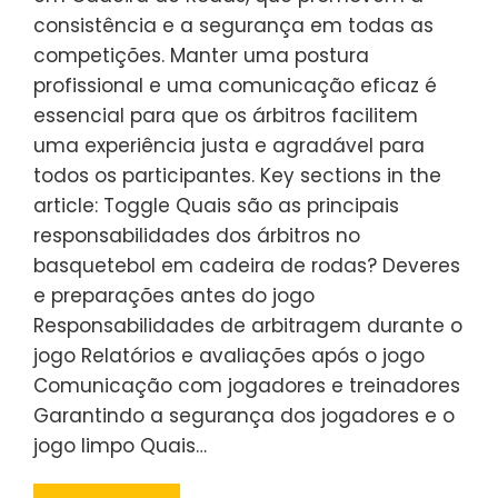
consistência e a segurança em todas as
competições. Manter uma postura
profissional e uma comunicação eficaz é
essencial para que os árbitros facilitem
uma experiência justa e agradável para
todos os participantes. Key sections in the
article: Toggle Quais são as principais
responsabilidades dos árbitros no
basquetebol em cadeira de rodas? Deveres
e preparações antes do jogo
Responsabilidades de arbitragem durante o
jogo Relatórios e avaliações após o jogo
Comunicação com jogadores e treinadores
Garantindo a segurança dos jogadores e o
jogo limpo Quais…