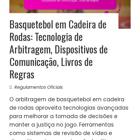
Basquetebol em Cadeira de
Rodas: Tecnologia de
Arbitragem, Dispositivos de
Comunicação, Livros de
Regras
Regulamentos Oficiais
O arbitragem de basquetebol em cadeira
de rodas aproveita tecnologias avançadas
para melhorar a tomada de decisões e
manter a justiça no jogo. Ferramentas
como sistemas de revisão de vídeo e