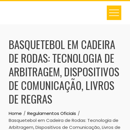
Skip
to
content
BASQUETEBOL EM CADEIRA
DE RODAS: TECNOLOGIA DE
ARBITRAGEM, DISPOSITIVOS
DE COMUNICAÇÃO, LIVROS
DE REGRAS
Home
Regulamentos Oficiais
Basquetebol em Cadeira de Rodas: Tecnologia de
Arbitragem, Dispositivos de Comunicação, Livros de