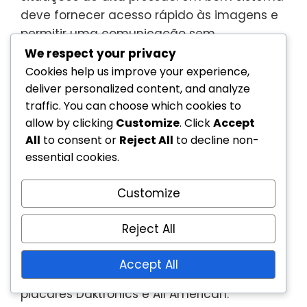
deve fornecer acesso rápido às imagens e
permitir uma comunicação sem
interrupções entre os árbitros.
We respect your privacy
Cookies help us improve your experience,
Revisões comparativas de
deliver personalized content, and analyze
placares eletrónicos
traffic. You can choose which cookies to
allow by clicking
Customize
. Click
Accept
All
to consent or
Reject All
to decline non-
Os placares eletrónicos são essenciais para
essential cookies.
acompanhar as pontuações e estatísticas
do jogo no basquetebol em cadeira de
Customize
rodas. Ao comparar placares, procure
características como atualizações em
Reject All
tempo real, fácil visibilidade e
compatibilidade com outras tecnologias de
Accept All
arbitragem. Opções populares incluem os
placares Daktronics e All American.