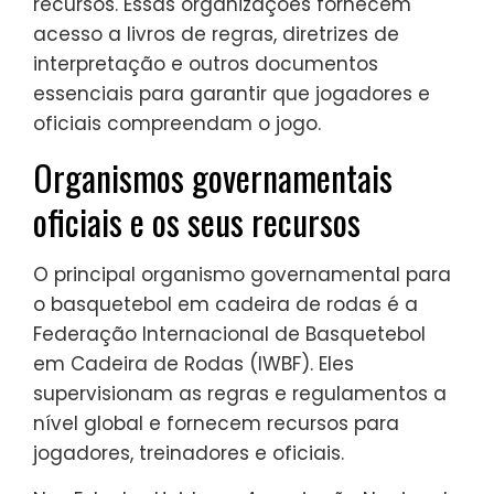
recursos. Essas organizações fornecem
acesso a livros de regras, diretrizes de
interpretação e outros documentos
essenciais para garantir que jogadores e
oficiais compreendam o jogo.
Organismos governamentais
oficiais e os seus recursos
O principal organismo governamental para
o basquetebol em cadeira de rodas é a
Federação Internacional de Basquetebol
em Cadeira de Rodas (IWBF). Eles
supervisionam as regras e regulamentos a
nível global e fornecem recursos para
jogadores, treinadores e oficiais.