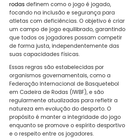
rodas
definem como o jogo é jogado,
focando na inclusão e segurança para
atletas com deficiências. O objetivo é criar
um campo de jogo equilibrado, garantindo
que todos os jogadores possam competir
de forma justa, independentemente das
suas capacidades físicas.
Essas regras são estabelecidas por
organismos governamentais, como a
Federação Internacional de Basquetebol
em Cadeira de Rodas (IWBF), e são
regularmente atualizadas para refletir a
natureza em evolução do desporto. O
propósito é manter a integridade do jogo
enquanto se promove o espírito desportivo
e o respeito entre os jogadores.