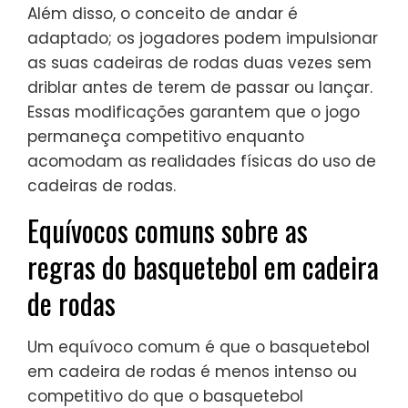
Além disso, o conceito de andar é
adaptado; os jogadores podem impulsionar
as suas cadeiras de rodas duas vezes sem
driblar antes de terem de passar ou lançar.
Essas modificações garantem que o jogo
permaneça competitivo enquanto
acomodam as realidades físicas do uso de
cadeiras de rodas.
Equívocos comuns sobre as
regras do basquetebol em cadeira
de rodas
Um equívoco comum é que o basquetebol
em cadeira de rodas é menos intenso ou
competitivo do que o basquetebol