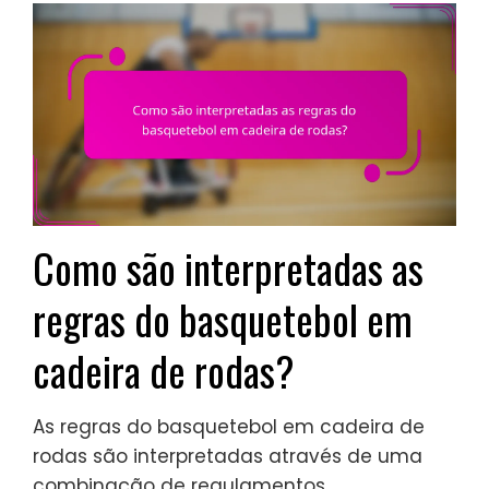
Como são interpretadas as
regras do basquetebol em
cadeira de rodas?
As regras do basquetebol em cadeira de
rodas são interpretadas através de uma
combinação de regulamentos