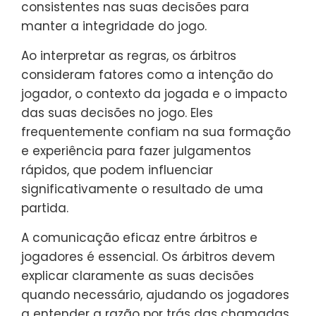
consistentes nas suas decisões para
manter a integridade do jogo.
Ao interpretar as regras, os árbitros
consideram fatores como a intenção do
jogador, o contexto da jogada e o impacto
das suas decisões no jogo. Eles
frequentemente confiam na sua formação
e experiência para fazer julgamentos
rápidos, que podem influenciar
significativamente o resultado de uma
partida.
A comunicação eficaz entre árbitros e
jogadores é essencial. Os árbitros devem
explicar claramente as suas decisões
quando necessário, ajudando os jogadores
a entender a razão por trás das chamadas