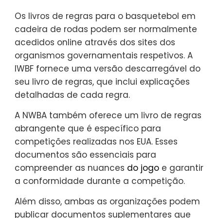
Os livros de regras para o basquetebol em
cadeira de rodas podem ser normalmente
acedidos online através dos sites dos
organismos governamentais respetivos. A
IWBF fornece uma versão descarregável do
seu livro de regras, que inclui explicações
detalhadas de cada regra.
A NWBA também oferece um livro de regras
abrangente que é específico para
competições realizadas nos EUA. Esses
documentos são essenciais para
compreender as nuances
do jogo
e garantir
a conformidade durante a competição.
Além disso, ambas as organizações podem
publicar documentos suplementares que