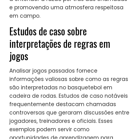
e promovendo uma atmosfera respeitosa
em campo.
Estudos de caso sobre
interpretações de regras em
jogos
Analisar jogos passados fornece
informações valiosas sobre como as regras
são interpretadas no basquetebol em
cadeira de rodas. Estudos de caso notáveis
frequentemente destacam chamadas
controversas que geraram discussões entre
jogadores, treinadores e oficiais. Esses
exemplos podem servir como
oportunidades de aprendizagem para