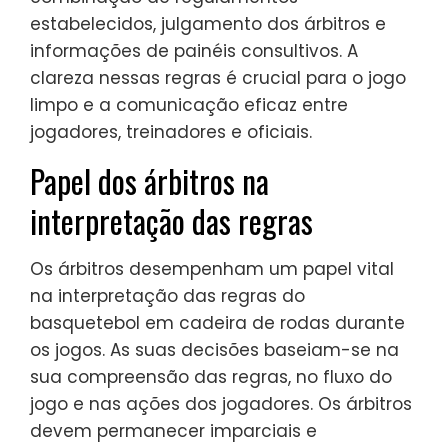
estabelecidos, julgamento dos árbitros e
informações de painéis consultivos. A
clareza nessas regras é crucial para o jogo
limpo e a comunicação eficaz entre
jogadores, treinadores e oficiais.
Papel dos árbitros na
interpretação das regras
Os árbitros desempenham um papel vital
na interpretação das regras do
basquetebol em cadeira de rodas durante
os jogos. As suas decisões baseiam-se na
sua compreensão das regras, no fluxo do
jogo e nas ações dos jogadores. Os árbitros
devem permanecer imparciais e