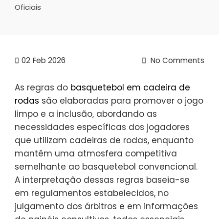
Oficiais
02
Feb 2026
No Comments
As regras do
basquetebol em cadeira de
rodas
são elaboradas para promover o jogo
limpo e a inclusão, abordando as
necessidades específicas dos jogadores
que utilizam cadeiras de rodas, enquanto
mantêm uma atmosfera competitiva
semelhante ao basquetebol convencional.
A interpretação dessas regras baseia-se
em regulamentos estabelecidos, no
julgamento dos árbitros e em informações