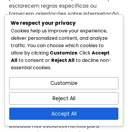
esclarecem regras específicas ou
fornecem orientações sobre interpretação.
Consultar regularmente esses recursos
We respect your privacy
pode ajudar os jogadores a manter-se
Cookies help us improve your experience,
informados sobre quaisquer atualizações
deliver personalized content, and analyze
traffic. You can choose which cookies to
ou mudanças.
allow by clicking
Customize
. Click
Accept
Como interpretar
All
to consent or
Reject All
to decline non-
essential cookies.
esclarecimentos oficiais
Customize
Interpretar esclarecimentos oficiais requer
uma leitura cuidadosa das diretrizes
Reject All
fornecidas e a compreensão do contexto
em que se aplicam. Jogadores e oficiais
Accept All
devem focar na linguagem específica
utilizada nos esclarecimentos para