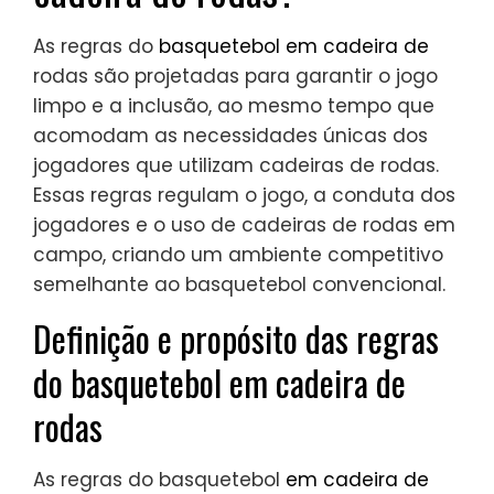
As regras do
basquetebol em cadeira de
rodas são projetadas para garantir o jogo
limpo e a inclusão, ao mesmo tempo que
acomodam as necessidades únicas dos
jogadores que utilizam cadeiras de rodas.
Essas regras regulam o jogo, a conduta dos
jogadores e o uso de cadeiras de rodas em
campo, criando um ambiente competitivo
semelhante ao basquetebol convencional.
Definição e propósito das regras
do basquetebol em cadeira de
rodas
As regras do basquetebol
em cadeira de