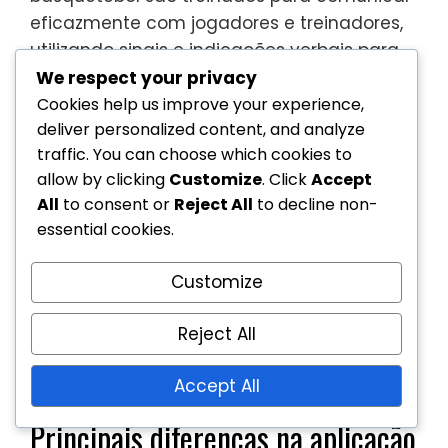
eficazmente com jogadores e treinadores,
utilizando sinais e indicações verbais para
indicar faltas, violações e outros eventos do
We respect your privacy
jogo. Esta comunicação é vital para
Cookies help us improve your experience,
deliver personalized content, and analyze
garantir que todos os participantes
traffic. You can choose which cookies to
compreendam as decisões que estão a ser
allow by clicking
Customize
. Click
Accept
tomadas.
All
to consent or
Reject All
to decline non-
Além disso, ambos os estilos de arbitragem
essential cookies.
enfatizam a importância da posição. Os
árbitros devem estar estrategicamente
Customize
posicionados para observar jogadas e
Reject All
tomar decisões precisas,
independentemente da mobilidade dos
Accept All
atletas ou do formato do jogo.
Principais diferenças na aplicação