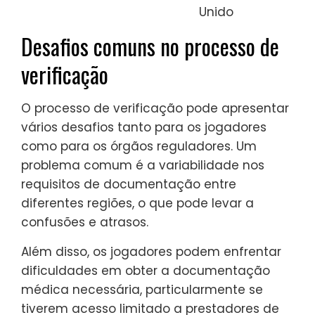
Unido
Desafios comuns no processo de
verificação
O processo de verificação pode apresentar
vários desafios tanto para os jogadores
como para os órgãos reguladores. Um
problema comum é a variabilidade nos
requisitos de documentação entre
diferentes regiões, o que pode levar a
confusões e atrasos.
Além disso, os jogadores podem enfrentar
dificuldades em obter a documentação
médica necessária, particularmente se
tiverem acesso limitado a prestadores de