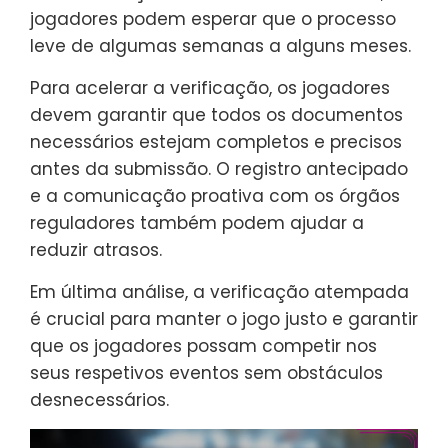
jogadores podem esperar que o processo
leve de algumas semanas a alguns meses.
Para acelerar a verificação, os jogadores
devem garantir que todos os documentos
necessários estejam completos e precisos
antes da submissão. O registro antecipado
e a comunicação proativa com os órgãos
reguladores também podem ajudar a
reduzir atrasos.
Em última análise, a verificação atempada
é crucial para manter o jogo justo e garantir
que os jogadores possam competir nos
seus respetivos eventos sem obstáculos
desnecessários.