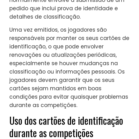
normalmente envolve a submissão de um
pedido que inclui prova de identidade e
detalhes de classificação.
Uma vez emitidos, os jogadores são
responsáveis por manter os seus cartões de
identificação, o que pode envolver
renovações ou atualizações periódicas,
especialmente se houver mudanças na
classificação ou informações pessoais. Os
jogadores devem garantir que os seus
cartões sejam mantidos em boas
condições para evitar quaisquer problemas
durante as competições.
Uso dos cartões de identificação
durante as competições