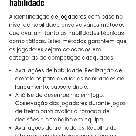
habilidade
A identificação
de jogadores
com base no
nível de habilidade envolve vários métodos
que avaliam tanto as habilidades técnicas
como táticas. Estes métodos garantem que
os jogadores sejam colocados em
categorias de competição adequadas.
Avaliações de habilidade: Realização de
exercícios para avaliar as habilidades de
lançamento, passe e drible.
Análise de desempenho em jogo:
Observação dos jogadores durante jogos
de treino para avaliar a tomada de
decisões e o trabalho em equipa.
Avaliações de treinadores: Recolha de