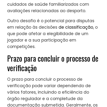
cuidados de saúde familiarizados com
avaliações relacionadas ao desporto.
Outro desafio é o potencial para disputas
em relação às decisões
de classificação
, o
que pode afetar a elegibilidade de um
jogador e a sua participação em
competições.
Prazo para concluir o processo de
verificação
O prazo para concluir o processo de
verificação pode variar dependendo de
vários fatores, incluindo a eficiência do
órgão regulador e a completude da
documentação submetida. Geralmente, os