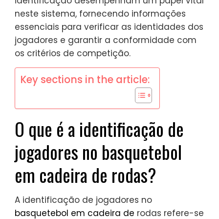
identificação desempenham um papel vital
neste sistema, fornecendo informações
essenciais para verificar as identidades dos
jogadores e garantir a conformidade com
os critérios de competição.
Key sections in the article:
O que é a identificação de
jogadores no basquetebol
em cadeira de rodas?
A identificação de jogadores no
basquetebol em cadeira de
rodas refere-se