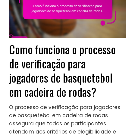
Como funciona o processo
de verificação para
jogadores de basquetebol
em cadeira de rodas?
O processo de verificação para jogadores
de basquetebol em cadeira de rodas
assegura que todos os participantes
atendam aos critérios de elegibilidade e