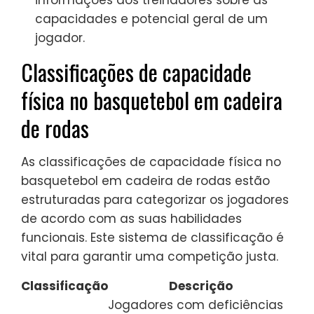
informações dos treinadores sobre as
capacidades e potencial geral de um
jogador.
Classificações de capacidade
física no basquetebol em cadeira
de rodas
As classificações de capacidade física no
basquetebol em cadeira de rodas estão
estruturadas para categorizar os jogadores
de acordo com as suas habilidades
funcionais. Este sistema de classificação é
vital para garantir uma competição justa.
Classificação
Descrição
Jogadores com deficiências