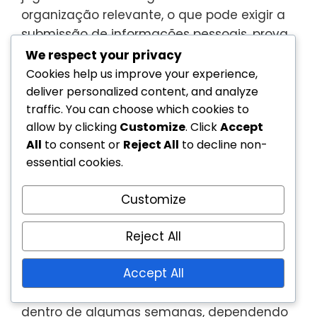
organização relevante, o que pode exigir a
submissão de informações pessoais, prova
de deficiência e histórico
de participação
.
We respect your privacy
Este registro geralmente inclui uma taxa,
Cookies help us improve your experience,
que pode variar consoante a organização.
deliver personalized content, and analyze
traffic. You can choose which cookies to
Uma vez registrados, os jogadores precisam
allow by clicking
Customize
. Click
Accept
de preencher um formulário de
All
to consent or
Reject All
to decline non-
candidatura especificamente para o
essential cookies.
cartão de identificação. Este formulário
pode exigir documentação adicional, como
Customize
certificados médicos ou prova de
participação em eventos de basquetebol
Reject All
em cadeira de rodas. Após a submissão da
Accept All
candidatura, os jogadores geralmente
recebem os seus cartões de identificação
dentro de algumas semanas, dependendo