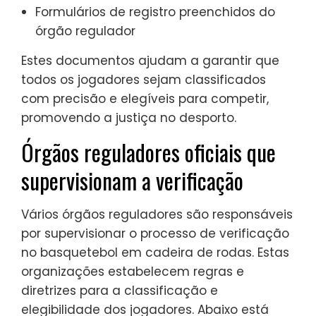
Formulários de registro preenchidos do
órgão regulador
Estes documentos ajudam a garantir que
todos os jogadores sejam classificados
com precisão e elegíveis para competir,
promovendo a justiça no desporto.
Órgãos reguladores oficiais que
supervisionam a verificação
Vários órgãos reguladores são responsáveis
por supervisionar o processo de verificação
no basquetebol em cadeira de rodas. Estas
organizações estabelecem regras e
diretrizes para a classificação e
elegibilidade dos jogadores. Abaixo está